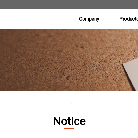
Company
Product
CEO’s Message
Poly Etcher S
(Conductor Etcher
History
Metal Etcher S
Vision
Oxide Etcher S
(Dielectric Etcher
Contact Us
Under Develo
Notice