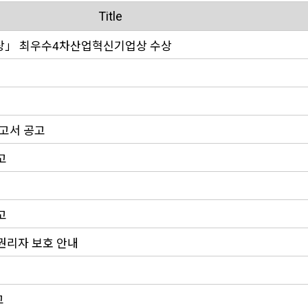
Title
상」 최우수4차산업혁신기업상 수상
보고서 공고
고
고
권리자 보호 안내
고