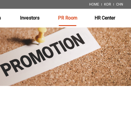
HOME
KOR
CHN
s
Investors
PR Room
HR Center
ystem
Financial Info.
Notice
Job Posting
 System)
Disclosure
Patents
ystem
ystem
 System)
pment