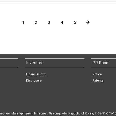
1
2
3
4
5
Investors
PR Room
Financial Info.
Notice
Disclosure
Patents
heon-ro, Majang-myeon, Icheon-si, Gyeonggi-do, Republic of Korea, T. 02-31-645-1