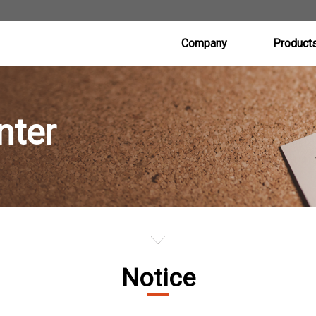
Company
Product
CEO’s Message
Poly Etcher S
(Conductor Etcher
nter
History
Metal Etcher S
Vision
Oxide Etcher S
(Dielectric Etcher
Contact Us
Under Develo
Notice