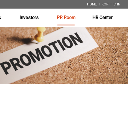
HOME
KOR
CHN
s
Investors
PR Room
HR Center
ystem
Financial Info.
Notice
Job Posting
 System)
Disclosure
Patents
ystem
ystem
 System)
pment