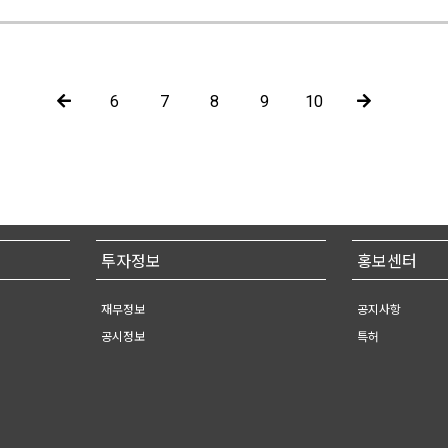
6
7
8
9
10
투자정보
홍보센터
재무정보
공지사항
공시정보
특허