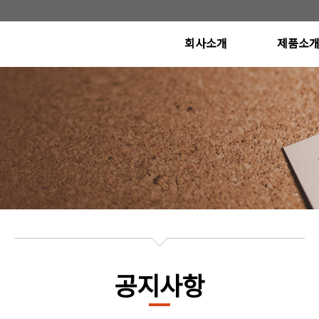
회사소개
제품소
CEO인사말
Poly Etcher S
(Conductor Etcher
연혁
Metal Etcher S
비전
Oxide Etcher 
(Dielectric Etcher
오시는길
개발 계획 
공지사항