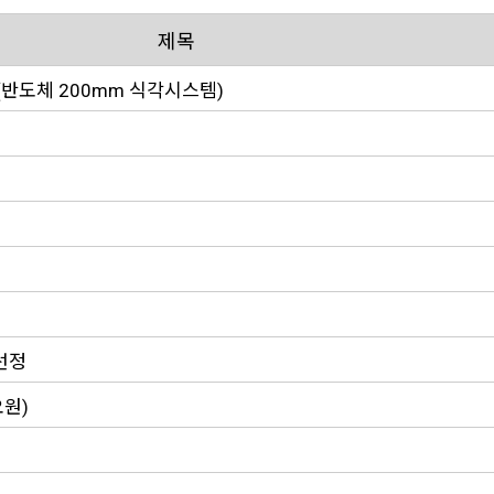
제목
C (반도체 200mm 식각시스템)
 선정
원)