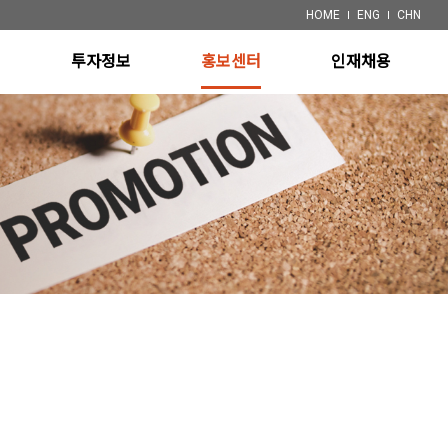
HOME
ENG
CHN
개
투자정보
홍보센터
인재채용
ystem
재무정보
공지사항
채용정보
 System)
공시정보
특허
ystem
System
 System)
장비