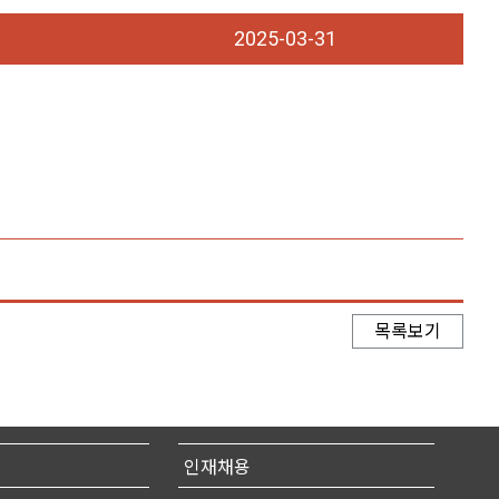
2025-03-31
목록보기
인재채용