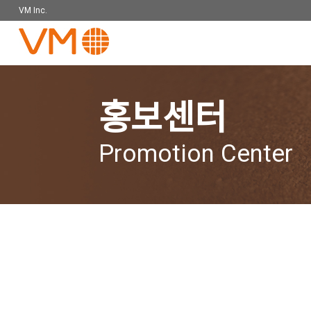
VM Inc.
홍보센터
Promotion Center