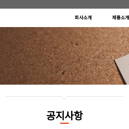
회사소개
제품소
CEO인사말
Poly Etcher S
(Conductor Etcher
연혁
Metal Etcher S
비전
Oxide Etcher 
(Dielectric Etcher
오시는길
개발 계획 
공지사항