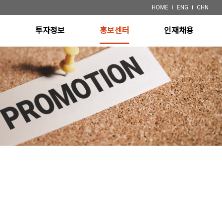
HOME
ENG
CHN
개
투자정보
홍보센터
인재채용
ystem
재무정보
공지사항
채용정보
 System)
공시정보
특허
ystem
System
 System)
장비