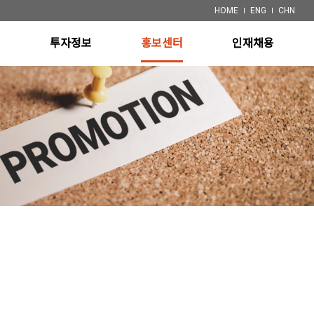
HOME
ENG
CHN
개
투자정보
홍보센터
인재채용
ystem
재무정보
공지사항
채용정보
 System)
공시정보
특허
ystem
System
 System)
장비