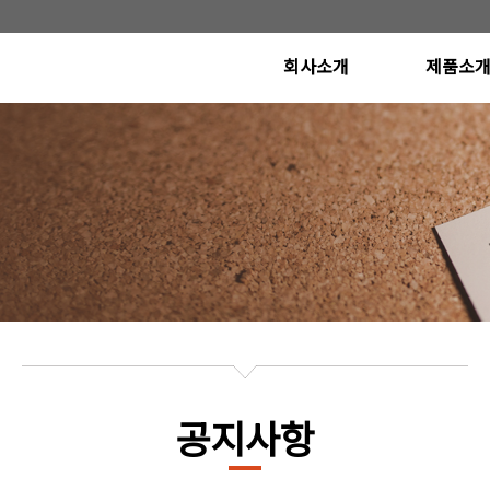
회사소개
제품소
CEO인사말
Poly Etcher S
(Conductor Etcher
연혁
Metal Etcher S
비전
Oxide Etcher 
(Dielectric Etcher
오시는길
개발 계획 
공지사항